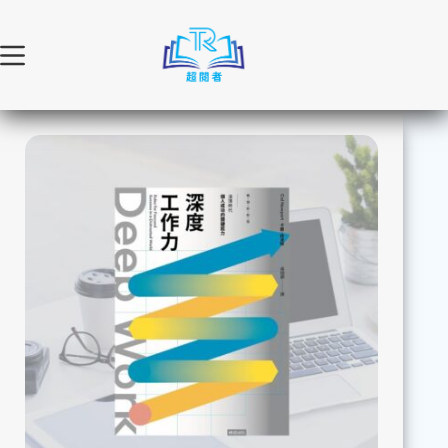
跳
至
主
要
內
容