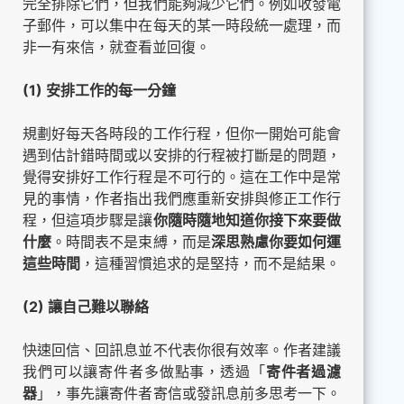
完全排除它們，但我們能夠減少它們。例如收發電
子郵件，可以集中在每天的某一時段統一處理，而
非一有來信，就查看並回復。
(1) 安排工作的每一分鐘
規劃好每天各時段的工作行程，但你一開始可能會
遇到估計錯時間或以安排的行程被打斷是的問題，
覺得安排好工作行程是不可行的。這在工作中是常
見的事情，作者指出我們應重新安排與修正工作行
程，但這項步驟是讓
你隨時隨地知道你接下來要做
什麼
。時間表不是束縛，而是
深思熟慮你要如何運
這些時間
，這種習慣追求的是堅持，而不是結果。
(2) 讓自己難以聯絡
快速回信、回訊息並不代表你很有效率。作者建議
我們可以讓寄件者多做點事，透過「
寄件者過濾
器
」，事先讓寄件者寄信或發訊息前多思考一下。