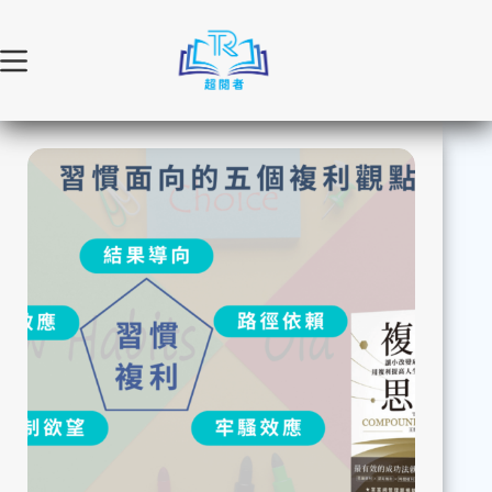
跳
至
主
要
內
容