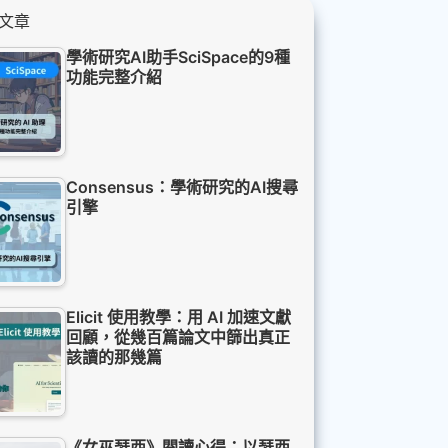
文章
學術研究AI助手SciSpace的9種
功能完整介紹
Consensus：學術研究的AI搜尋
引擎
Elicit 使用教學：用 AI 加速文獻
回顧，從幾百篇論文中篩出真正
該讀的那幾篇
《女巫瑟西》閱讀心得：以瑟西