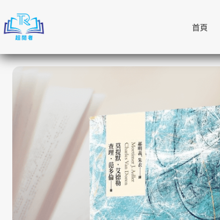
跳
至
首頁
主
要
內
容