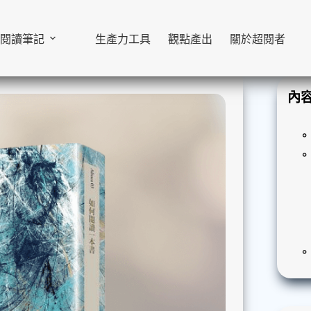
閱讀筆記
生產力工具
觀點產出
關於超閱者
內