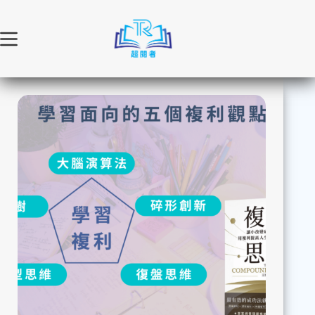
跳
至
主
要
內
容