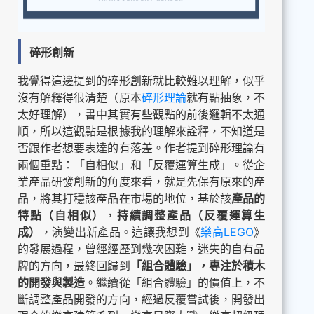
碎形創新
我覺得這邊提到的碎形創新就比較難以理解，似乎
沒有解釋得很清楚（原本
碎形理論
就有點抽象，不
太好理解），書中其實有些觀點的前後邏輯不太通
順，所以這觀點是根據我的理解來詮釋，不知道是
否跟作者想要表達的有落差。作者提到碎形理論有
兩個重點：「自相似」和「反覆運算生成」。從企
業產品研發創新的角度來看，就是先保有原來的產
品，將其打穩該產品在市場的地位，基於該
產品的
特點（自相似）
，
持續調整產品（反覆運算生
成）
，演變出新產品。這讓我想到《
樂高LEGO
》
的發展過程，曾經經歷到幾次困難，迷失的自有品
牌的方向，最終回歸到
「組合體驗」，專注於積木
的開發與製造
。繼續從「組合體驗」的價值上，不
斷調整產品開發的方向，經過反覆嘗試後，開發出