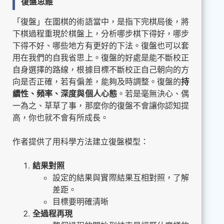
復盤思維
「復盤」在圍棋的術語當中，是指下完棋局後，將
下棋過程重現於棋盤上，分析哪步棋下得好，哪步
下得不好、哪些地方有更好的下法。復盤也可以套
用在我們的自我省思上。復盤的好處是能不斷校正
自身選擇的路線，根據目標不斷校正自己朝向的方
向是否正確，若有偏差，能夠及時調整。復盤的
持
續性、頻率、深度與個人心態
。若是毫無決心、偶
一為之、草草了事，那麼你的復盤不會讓你認知提
高，你也就不會有所成長。
作者提供了用科學方法建立復盤模型：
結果對照
設定的結果與實際結果互相對照，了解
差距。
目標要明確清晰
全過程再現