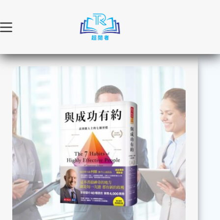
跳
至
主
要
內
容