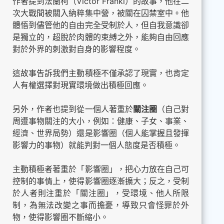
作者提到法蘭柯（Victor Frankl）的故事，他在二
次大戰間被關入納粹集中營，被關在囚禁室中。他
體悟到儘管他的自由完全受制於人，但自我意識卻
是獨立的，超脫於肉體的束縛之外，能夠自由回應
對於外界的刺激對自身的影響程度。
這故事告訴我們主動積極不僅承認了現實，也肯定
人有權選擇對現實環境做出積極回應。
另外，作者也提到從一個人著重於
關注圈
（自己對
周遭事物關注的大小，例如：健康、子女、事業、
經濟、世界局勢）還是影響圈（個人能掌握且發揮
影響力的事物）就能判對一個人態度是否積極。
主動積極者著重於「影響圈」，把心力放在自己可
控制的事情上，使得影響圈逐漸擴大；反之，受制
於人者則注重於「關注圈」，受環境、他人所限
制，為無法改變之事而擔憂，導致只會怪罪於外
物，使得影響圈不斷縮小。