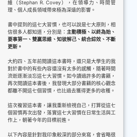
維（Stephan R. Covey），在領導力、時間管
理、個人成長領域帶來極為深遠的影響。
書中提到的這七大習慣，也可以說是七大原則，相
信很多人都知道，分別是：
主動積極、以終為始、
要事第一、雙贏思維、知彼解己、統合綜效、不斷
更新。
大約四、五年前閱讀這本書時，還只是大學生的我
對於書中的有些內容還沒有太多的感觸，隨著時間
流逝逐漸淡忘這七大習慣。如今讀過許多的書籍，
再次閱讀這本書後，我發現大部分書籍的核心觀念
都離不開這七個習慣，也比過去獲得更多的收穫。
這次複習這本書，讓我重新檢視自己，打算從這七
個習慣再次出發，落實這七大習慣在日常生活與工
作上，朝著今年的目標前進。
以下內容是針對我印象較深的部分來寫，會省略很