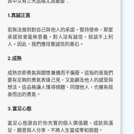
其中又有三大品格尤為重要：
1.真誠正直
若無法做到對自己與他人的承諾，堅持使命，那麼
承諾就會毫無意義，對人沒有誠信，就談不上利
人。因此，我們應培養誠信的基石。
2.成熟
成熟亦即勇氣與關懷兼備而不偏廢。這指的是我們
要有足夠的勇氣表達己見，又能顧及他人的感受與
想法。這品格讓人懂得傾聽、同理他人，也擁有挺
身而出的勇氣。
3.富足心態
富足心態源自於你充實的個人價值觀、成就與滿
足，願意與人分享，不將人生當成零和遊戲。