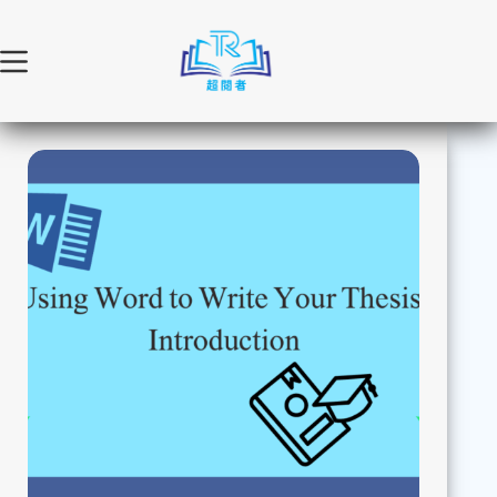
跳
至
主
要
內
容