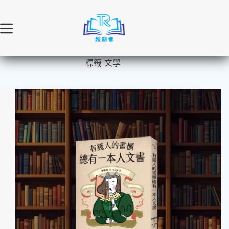
跳
至
主
要
內
標籤
文學
容