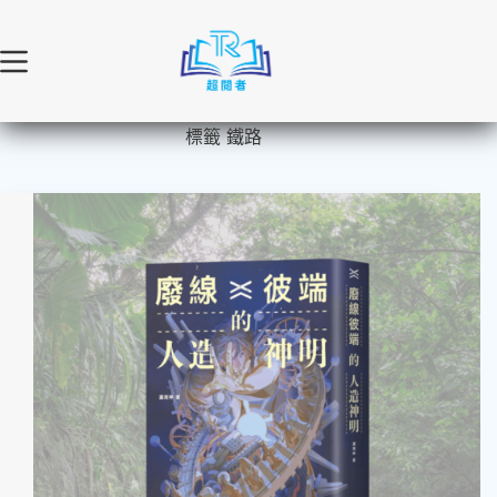
跳
至
主
要
內
標籤
鐵路
容