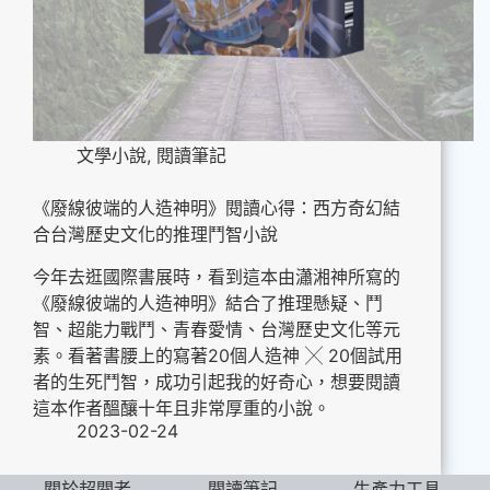
文學小說
,
閱讀筆記
《廢線彼端的人造神明》閱讀心得：西方奇幻結
合台灣歷史文化的推理鬥智小說
今年去逛國際書展時，看到這本由瀟湘神所寫的
《廢線彼端的人造神明》結合了推理懸疑、鬥
智、超能力戰鬥、青春愛情、台灣歷史文化等元
素。看著書腰上的寫著20個人造神 ╳ 20個試用
者的生死鬥智，成功引起我的好奇心，想要閱讀
這本作者醞釀十年且非常厚重的小說。
2023-02-24
關於超閱者
閱讀筆記
生產力工具