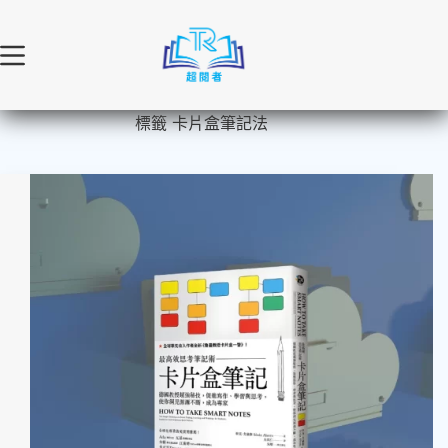
跳
至
主
要
內
標籤
卡片盒筆記法
容