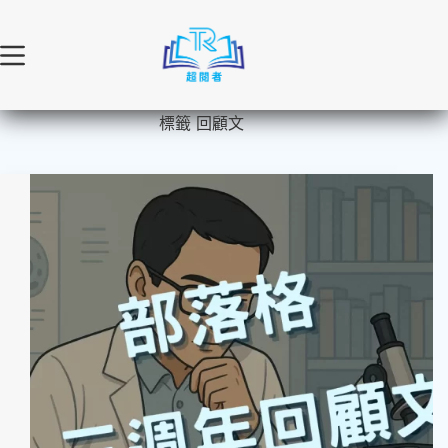
跳
至
主
要
內
標籤
回顧文
容