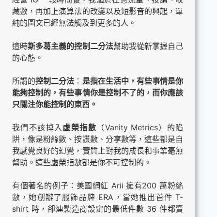
藏數，再加上演算法的改變以及短影音的興起，單
純的圖文已經無法觸及到更多的人。
這時
斯多葛主義的控制二分法
幫助我從新掌握自己
的心態。
所謂的
控制二分法
：
是指在生活中，有些事情是你
能夠控制的，有些事情你是控制不了的，而你應該
只關注你能控制的東西。
我們不該掉入
虛榮指數
（Vanity Metrics）的陷
阱，像是粉絲數、按讚數、分享數等，這些都是自
我感覺良好的幻覺，實質上對我的成長和事業毫無
幫助。這些虛榮指數都是你不可控制的。
有個著名的例子：美國網紅 Arii 擁有200 萬粉絲
數，她創辦了服飾品牌 ERA，當她推出首件 T-
shirt 時，卻連製造商設定的最低件數 36 件都賣