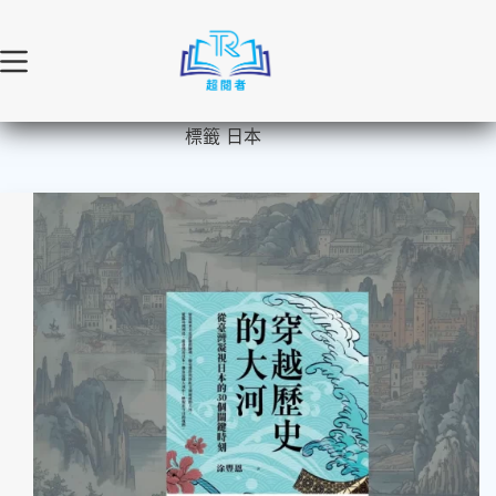
跳
至
主
要
內
標籤
日本
容