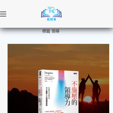
跳
至
主
要
內
標籤
領導
容