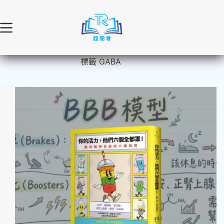
跳
至
主
要
內
標籤
GABA
容