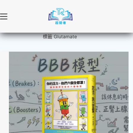
跳
至
主
要
內
標籤
Glutamate
容