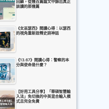
回顧，從幾百篇論文中篩出真正
該讀的那幾篇
《女巫瑟西》閱讀心得：以瑟西
的視角重新詮釋史詩神話
《13.67》閱讀心得：警察的本
分與使命是什麼？
【好用工具分享】「華碩智慧輸
入法」免切換的中英混合輸入模
式且完全免費