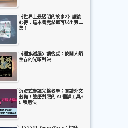
《世界上最透明的故事2》讀後
心得：這本書竟然還可以出第二
集！
《種族滅絕》讀後感：攸關人類
生存的光暗對決
沉浸式翻譯完整教學：閱讀外文
必備！雙語對照的 AI 翻譯工具+
5 種用法
【2026】PowerToys：提升