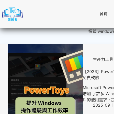
跳
至
首頁
主
要
內
標籤
window
容
生產力工具
【2026】Powe
免費軟體
Microsoft 
增加 了許多 Win
戶的使用需求，
2025-09-1