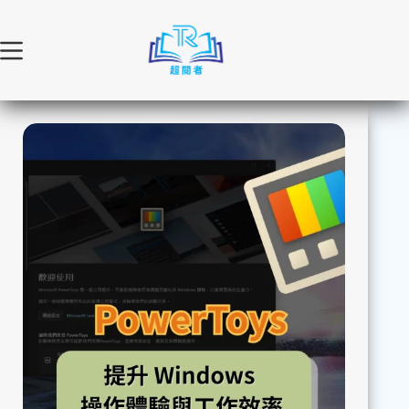
跳
至
主
要
內
容