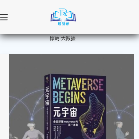
跳
至
主
要
內
標籤
大數據
容