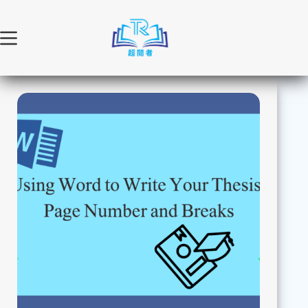
跳
至
主
要
內
容