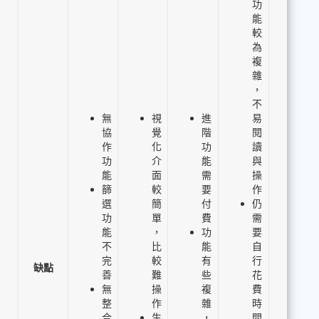
功
能
較
為
複
雜
，
不
無
視
進
易
協
覺
階
閱
作
化
功
讀
功
介
能
與
能
面
需
操
篩
較
要
作
選
簡
付
仍
功
單
費
需
能
，
功
要
不
比
能
自
完
較
有
行
缺點
善
難
些
花
無
操
複
費
整
作
雜
時
合
生
，
間