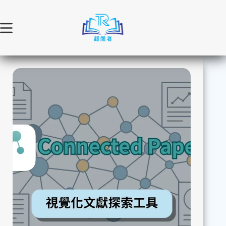
跳
至
主
要
內
容