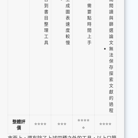
到
成
需
閱
書
圖
要
讀
目
表
點
與
整
速
時
篩
理
度
間
選
工
較
上
論
具
慢
手
文
無
法
保
存
探
索
文
獻
的
過
程
⭐⭐⭐⭐
整體評
⭐⭐⭐⭐
⭐⭐⭐
⭐⭐⭐⭐
⭐
價
市面上，還有除了上述四種之外的工具，以上只簡