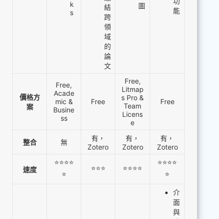
功
k
圖
結
能
s
跨
領
域
的
論
文
Free,
Free,
Litmap
Acade
價格方
s Pro &
mic &
Free
Free
Team
案
Busine
Licens
ss
e
有，
有，
有，
整合
無
Zotero
Zotero
Zotero
⭐⭐⭐⭐
⭐⭐⭐⭐
⭐⭐⭐
⭐⭐⭐⭐
速度
⭐
⭐
介
面
與