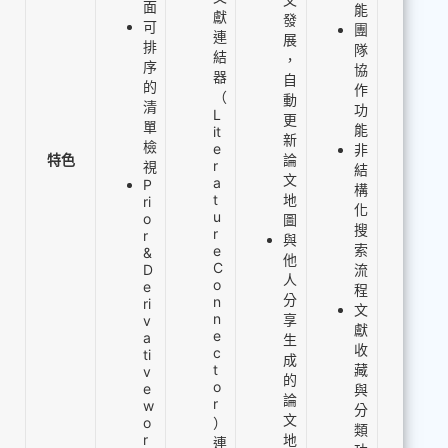
面
能
獻
發
可
團
連
展
排
隊
結
，
序
協
器
自
的
作
（
動
清
功
L
更
單
能
it
新
檢
e
非
特色
論
r
視
結
文
a
P
構
t
地
ri
化
u
o
圖
搜
r
r
與
索
e
&
他
C
D
流
人
o
e
程
分
n
ri
文
n
享
v
獻
e
a
生
收
c
ti
成
t
藏
v
的
o
e
與
論
r
w
分
文
o
）
類
r
地
連