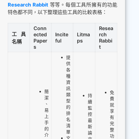
Research Rabbit
等等。每個工具所擁有的功能
特色都不同，以下整理這些工具的比較表格：
Conn
Resea
工具
ected
Incite
Litma
rch
Paper
ful
ps
Rabbi
名稱
s
t
提
供
各
種
資
訊
簡
免
類
持
潔
費
型
續
、
就
的
監
易
享
排
控
上
有
名
最
手
完
清
新
的
整
單
論
介
功
文
文