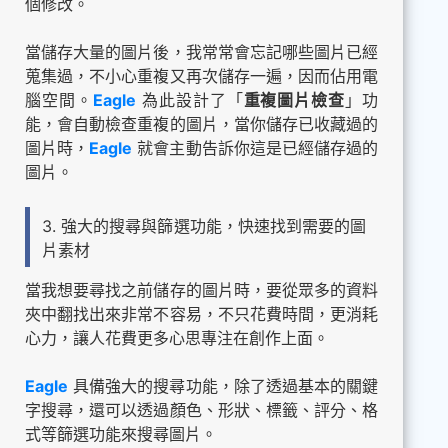
個修改。
當儲存大量的圖片後，我常常會忘記哪些圖片已經
蒐集過，不小心重複又再次儲存一遍，因而佔用電
腦空間。
Eagle
為此設計了「
重複圖片檢查
」功
能，會自動檢查重複的圖片，當你儲存已收藏過的
圖片時，
Eagle
就會主動告訴你這是已經儲存過的
圖片。
3. 強大的搜尋與篩選功能，快速找到需要的圖
片素材
當我想要尋找之前儲存的圖片時，要從眾多的資料
夾中翻找出來非常不容易，不只花費時間，更消耗
心力，讓人花費更多心思專注在創作上面。
Eagle
具備強大的搜尋功能，除了透過基本的關鍵
字搜尋，還可以透過顏色、形狀、標籤、評分、格
式等篩選功能來搜尋圖片。