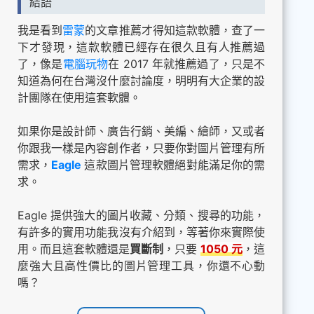
結語
我是看到
雷蒙
的文章推薦才得知這款軟體，查了一
下才發現，這款軟體已經存在很久且有人推薦過
了，像是
電腦玩物
在 2017 年就推薦過了，只是不
知道為何在台灣沒什麼討論度，明明有大企業的設
計團隊在使用這套軟體。
如果你是設計師、廣告行銷、美編、繪師，又或者
你跟我一樣是內容創作者，只要你對圖片管理有所
需求，
Eagle
這款圖片管理軟體絕對能滿足你的需
求。
Eagle 提供強大的圖片收藏、分類、搜尋的功能，
有許多的實用功能我沒有介紹到，等著你來實際使
用。而且這套軟體還是
買斷制
，只要
1050 元
，這
麼強大且高性價比的圖片管理工具，你還不心動
嗎？