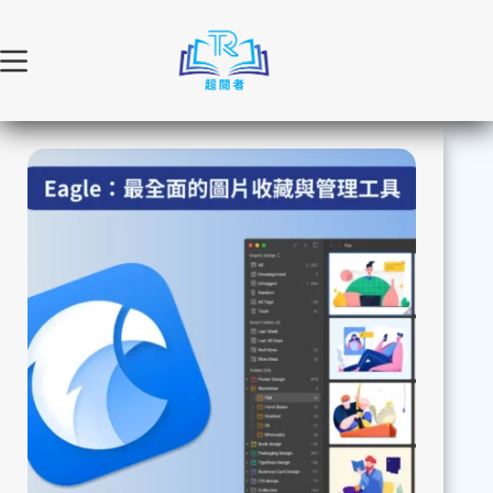
跳
至
主
要
內
容