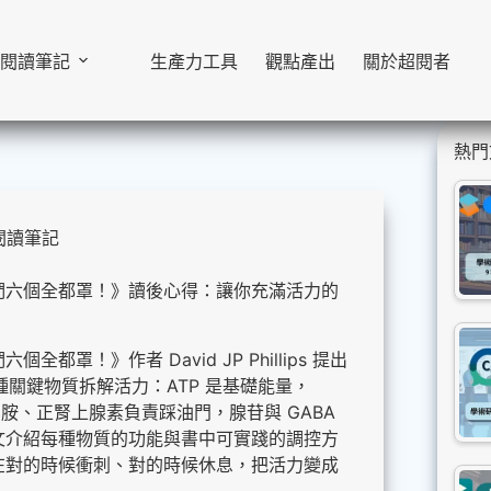
閱讀筆記
生產力工具
觀點產出
關於超閱者
熱門
閱讀筆記
們六個全都罩！》讀後心得：讓你充滿活力的
全都罩！》作者 David JP Phillips 提出
六種關鍵物質拆解活力：ATP 是基礎能量，
、多巴胺、正腎上腺素負責踩油門，腺苷與 GABA
文介紹每種物質的功能與書中可實踐的調控方
在對的時候衝刺、對的時候休息，把活力變成
。