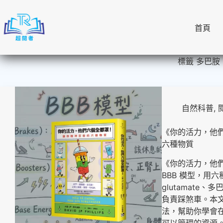
跳
至
首頁
主
要
內
標籤
多巴胺
容
自然科普
,
《你的活力，他
六種物質
《你的活力，他們六個
BBB 模型，用
glutamate
負責踩煞車。本
法，幫助你學會
可以管理的資源