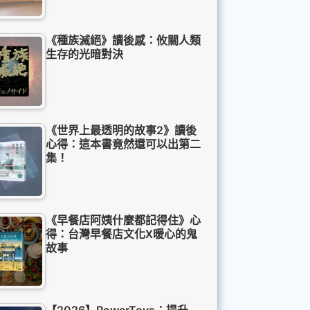
《種族滅絕》讀後感：攸關人類
生存的光暗對決
《世界上最透明的故事2》讀後
心得：這本書竟然還可以出第二
集！
《早餐店阿姨什麼都記得住》心
得：台灣早餐店文化X暖心的鬼
故事
【2026】PowerToys：提升