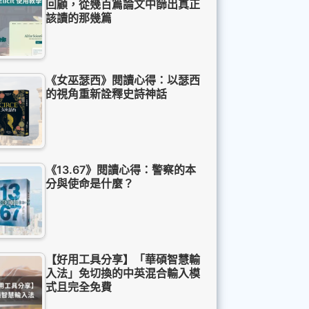
回顧，從幾百篇論文中篩出真正
該讀的那幾篇
《女巫瑟西》閱讀心得：以瑟西
的視角重新詮釋史詩神話
《13.67》閱讀心得：警察的本
分與使命是什麼？
【好用工具分享】「華碩智慧輸
入法」免切換的中英混合輸入模
式且完全免費