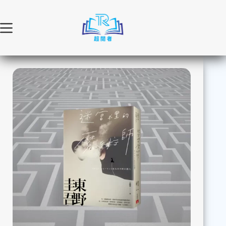
跳
至
主
要
內
容