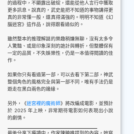
的過程中，不顯露出破綻，還能從他人言行中獲取
更多訊息。說真的，武史能把不知道的事物講得更
真的非常懂一般，還真得滿強的。明明不知道《幻
腦迷宮》這作品，說得跟看過似的。
雖然整本的推理解謎的樂趣稍嫌無聊，沒有太多令
人驚豔、或是印象深刻的詭計與轉折，但整體保有
一定的品質，不失娛樂性，仍是一本值得閱讀的佳
作。
如果你只有看過第一部，可以去看下第二部，神武
整個角色的風格完全與第一部不同，唯有手法仍是
遊走在黑白兩色的邊緣。
另外，《
迷宮裡的魔術師
》⁡將改編成電影，並預計
於 2025 年上映，非常期待電影如何表現出小說
的劇情。
最後分享下導讀中，作家陳曉唯提到的內容，她寫