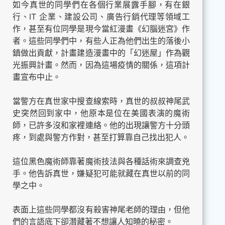
如今真世的同學們在各個行業展露手腳，有在銀
行、IT 企業、建設公司、廣告行銷代理等領域工
作，甚至有位同學是現今當紅漫畫《幻腦迷宮》作
者。這些同學們中，有些人正為他們出生的落後小
鎮做出貢獻，計畫建造漫畫中的「幻迷屋」作為觀
光振興計畫。然而，因為這場疫情的關係，這項計
畫宣布中止。
當警方在真世家中搜查線索時，真世的叔叔神尾武
史突然回到家中，他原本是位在美國表演的魔術
師，已許多沒和家裡連絡。他的出現讓警方十分頭
疼，到處與警方作對，甚至打算靠自己找出犯人。
這位黑色魔術師靠著魔術技法與各種話術來調查兇
手。他告訴真世，嫌疑犯可能就藏在真世以前的同
學之中。
表面上這些同學都沒有殺害神尾老師的理由，但他
們的言語底下卻潛藏著不想讓人知曉的秘密。