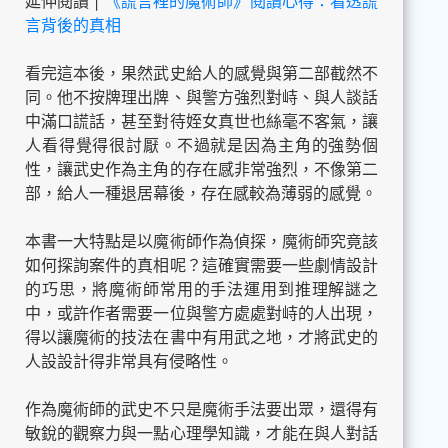
延伸閱讀 |
《謊言裡的魔術師》閱讀心得：看透謊
言背後的真相
看完這本後，果然武史給人的感覺與第二部截然不
同。他不按牌理出牌、與警方強烈對峙、與人談話
中滿口謊話，甚至對待姪女真世也絲毫不客氣，讓
人看得覺得很討厭。不過就是因為主角的強勢個
性，讓武史作為主角的存在感非常強烈，不像第二
部，給人一種退居幕後，存在感較為薄弱的感覺。
本書一大特點是以魔術師作為偵探，魔術師究竟該
如何探詢案件的真相呢？這確實需要一些劇情設計
的巧思，將魔術師常用的手法運用到推理解謎之
中，或許作者需要一位與警方處處對峙的人出現，
得以讓魔術的技法在書中有用武之地，才將武史的
人設設計得非常具有侵略性。
作為魔術師的武史不只是魔術手法要出眾，還得有
敏銳的觀察力與一點心理學知識，才能在與人對話