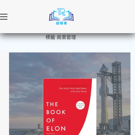
跳
至
主
要
內
標籤
商業管理
容