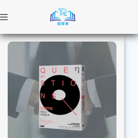
跳
至
主
要
內
容