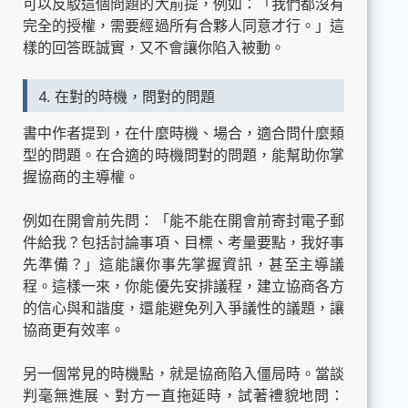
可以反駁這個問題的大前提，例如：「我們都沒有
完全的授權，需要經過所有合夥人同意才行。」這
樣的回答既誠實，又不會讓你陷入被動。
4. 在對的時機，問對的問題
書中作者提到，在什麼時機、場合，適合問什麼類
型的問題。在合適的時機問對的問題，能幫助你掌
握協商的主導權。
例如在開會前先問：「能不能在開會前寄封電子郵
件給我？包括討論事項、目標、考量要點，我好事
先準備？」這能讓你事先掌握資訊，甚至主導議
程。這樣一來，你能優先安排議程，建立協商各方
的信心與和諧度，還能避免列入爭議性的議題，讓
協商更有效率。
另一個常見的時機點，就是協商陷入僵局時。當談
判毫無進展、對方一直拖延時，試著禮貌地問：