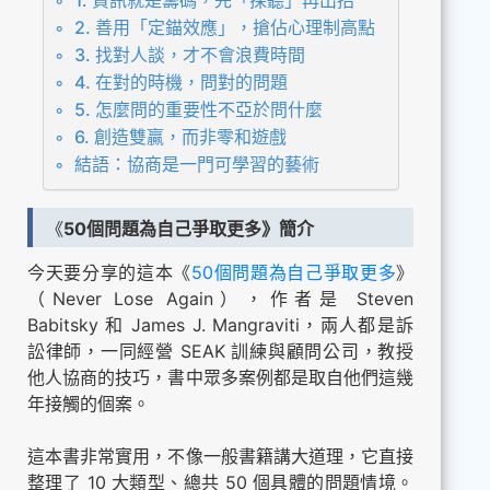
1. 資訊就是籌碼，先「探聽」再出招
2. 善用「定錨效應」，搶佔心理制高點
3. 找對人談，才不會浪費時間
4. 在對的時機，問對的問題
5. 怎麼問的重要性不亞於問什麼
6. 創造雙贏，而非零和遊戲
結語：協商是一門可學習的藝術
《
50個問題為自己爭取更多》簡介
今天要分享的這本《
50個問題為自己爭取更多
》
（Never Lose Again），作者是 Steven
Babitsky 和 James J. Mangraviti，兩人都是訴
訟律師，一同經營 SEAK 訓練與顧問公司，教授
他人協商的技巧，書中眾多案例都是取自他們這幾
年接觸的個案。
這本書非常實用，不像一般書籍講大道理，它直接
整理了 10 大類型、總共 50 個具體的問題情境。