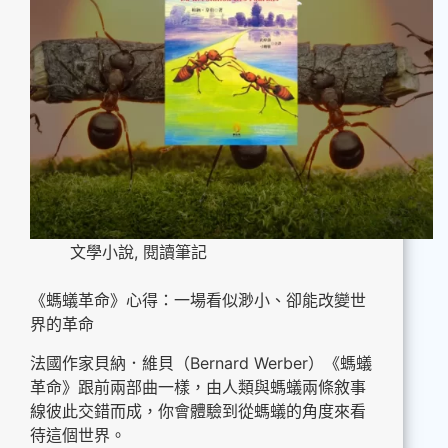
文學小說
,
閱讀筆記
《螞蟻革命》心得：一場看似渺小、卻能改變世
界的革命
法國作家貝納．維貝（Bernard Werber）《螞蟻
革命》跟前兩部曲一樣，由人類與螞蟻兩條敘事
線彼此交錯而成，你會體驗到從螞蟻的角度來看
待這個世界。