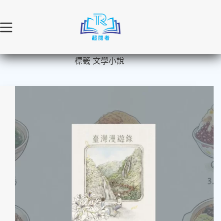
跳
至
主
要
內
標籤
文學小說
容