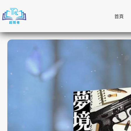
跳
至
首頁
主
要
內
容