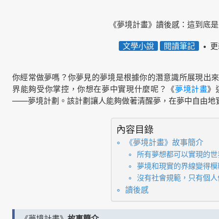
《夢境計畫》讀後感：這到底是
文學小說
閱讀筆記
更
你經常做夢嗎？你夢見的夢境是根據你的潛意識所展現出來
界能夠受你掌控，你想在夢中實現什麼呢？《
夢境計畫
》
——夢境計劃。該計劃讓人能夠做著清醒夢，在夢中自由地
內容目錄
《夢境計畫》故事簡介
所有夢想都可以實現的世
夢境和現實的界線變得模
沒有社會規範，只有個人
讀後感
《夢境計畫》
故事簡介