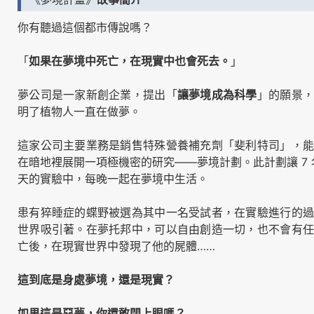
你有聽過這個都市傳說嗎？
「
如果在夢境中死亡，在現實中也會死去。
」
夢公司是一家新創企業，提出「
讓夢境成為科學
」的願景
明了植物人一直在做夢。
這家公司主要業務是銷售特殊營養補充劑「斐利特司」，能
在暗地裡展開一項極機密的研究——夢境計劃。此計劃讓 7 
天的實驗中，每晚一起在夢境中生活。
患有猝睡症的蝶野被選為其中一名受試者，在實驗進行的過
世界吸引著。在夢托邦中，可以自由創造一切，也不會有任
亡後，在現實世界中發現了他的屍體……
這到底是身處夢境，還是現實？
如果這是惡夢，你還敢閉上眼嗎？