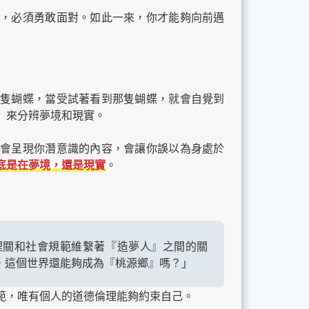
實，必須勇敢面對。如此一來，你才能夠向前邁
隻蝴蝶，當受試著看到那隻蝴蝶，就會自覺到
」來分辨夢境和現實。
會呈現你潛意識的內容，會讓你誤以為身處於
底是在夢境，還是現實
。
理關和社會規範維繫著『造夢人』之間的關
，這個世界還能夠成為『桃源鄉』嗎？」
範，唯有個人的道德倫理能夠約束自己。