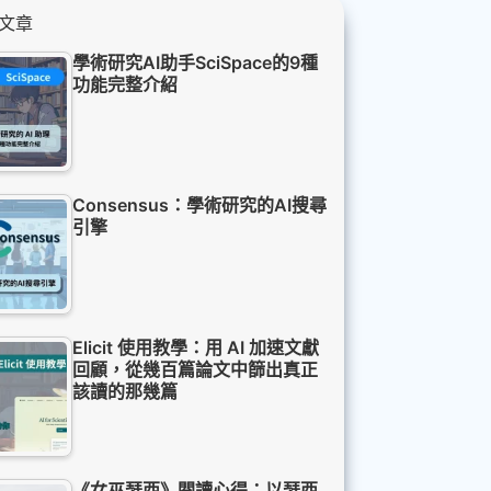
文章
學術研究AI助手SciSpace的9種
功能完整介紹
Consensus：學術研究的AI搜尋
引擎
Elicit 使用教學：用 AI 加速文獻
回顧，從幾百篇論文中篩出真正
該讀的那幾篇
《女巫瑟西》閱讀心得：以瑟西