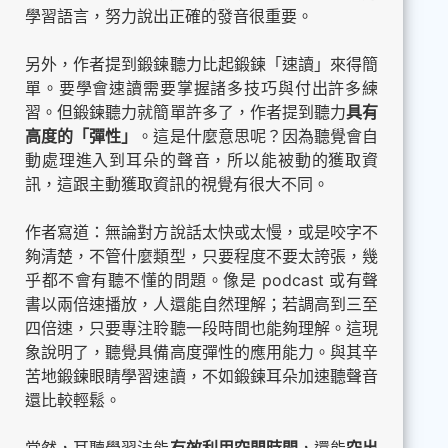
學習語言，努力說出正確的發音很重要。
另外，作者提到鍛鍊聽力比起鍛鍊「速讀」來得簡
單。要學會速讀需要掌握諸多技巧與付出許多練
習。但鍛鍊聽力就簡單許多了，作者提到聽力
具有
高度的「彈性」
。這是什麼意思呢？因為聽覺會自
動處理進入到耳朵的聲音，所以能被動的獲取資
訊，這跟主動獲取資訊的視覺有很大不同。
作者寫道：無論對方說話太快或太慢，或是咬字不
夠清楚，不管什麼類型，只要程度不要太誇張，幾
乎都不會有聽不懂的問題。像是 podcast 或有聲
書以兩倍速播放，人還能自然理解；若調高到三至
四倍速，只要專注聆聽一段時間也能夠理解。這現
象說明了，聽覺具備高度彈性的應用能力。與其辛
苦地鍛鍊眼睛學習速讀，不如鍛鍊耳朵加速聽聲音
還比較輕鬆。