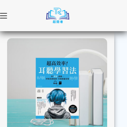
跳
至
主
要
內
容