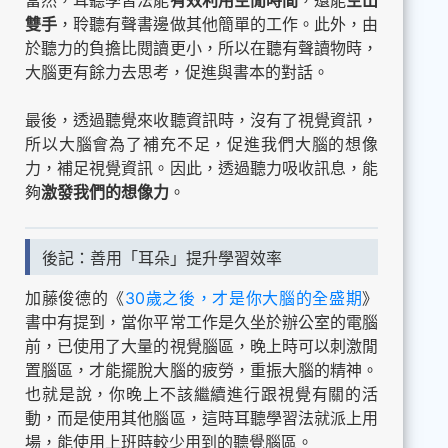
當然，耳聽學習法能
有效利用空閒時間
，還能
空出
雙手
，聆聽有聲書邊做其他簡單的工作。此外，由
於聽力的負擔比閱讀更小，所以在聽有聲讀物時，
大腦更有餘力去思考，促進與書本的對話。
最後，透過聽覺來收聽資訊時，沒有了視覺資訊，
所以大腦會為了補充不足，促進我們大腦的想像
力，補足視覺資訊。因此，透過聽力吸收訊息，能
夠
激發我們的想像力
。
後記：善用「耳朵」提升學習效率
加藤俊德的《
30歲之後，才是你大腦的全盛期
》
書中有提到，當你平常工作是久坐於辦公室的電腦
前，已使用了大量的視覺腦區，晚上時可以刺激閒
置腦區，才能擺脫大腦的疲勞，重振大腦的精神。
也就是說，你晚上不該繼續進行跟視覺有關的活
動，而是使用其他腦區，這時耳聽學習法就派上用
場，能使用上班時較少用到的聽覺腦區。