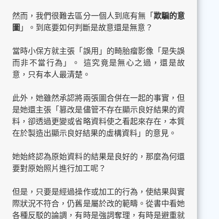
然而，我們很難去區分一個人到底有無「
欺騙的意
圖
」。到底要如何判斷是故意還是無意？
當時小保方就主張「誤用」的畸胎瘤影像「是失誤
而非不當行為」。 這究竟是無心之過，還是故
意，只有本人最清楚。
此外，她雖然承認將兩張圖合併在一起的事實，但
是她還主張「篡改是儘管不存在顯示良好結果的資
料，卻透過更變或省略資料使之看起來存在，本質
在於製造出顯示良好結果的虛構資料」的意見。
她始終認為原始資料的結果是良好的，那麼為何還
要對原始照片進行加工呢？
但是，只要是經過操作或加工的行為，使結果與實
際狀況不符合，仍舊是屬於改的範疇。從書中看她
各種反駁的論調，有時是強詞奪理，有時是避重就