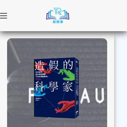
跳
至
主
要
內
容