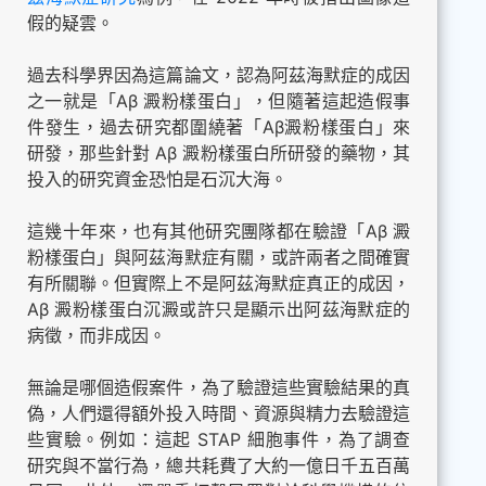
假的疑雲。
過去科學界因為這篇論文，認為阿茲海默症的成因
之一就是「Aβ 澱粉樣蛋白」，但隨著這起造假事
件發生，過去研究都圍繞著「Aβ澱粉樣蛋白」來
研發，那些針對 Aβ 澱粉樣蛋白所研發的藥物，其
投入的研究資金恐怕是石沉大海。
這幾十年來，也有其他研究團隊都在驗證「Aβ 澱
粉樣蛋白」與阿茲海默症有關，或許兩者之間確實
有所關聯。但實際上不是阿茲海默症真正的成因，
Aβ 澱粉樣蛋白沉澱或許只是顯示出阿茲海默症的
病徵，而非成因。
無論是哪個造假案件，為了驗證這些實驗結果的真
偽，人們還得額外投入時間、資源與精力去驗證這
些實驗。例如：這起 STAP 細胞事件，為了調查
研究與不當行為，總共耗費了大約一億日千五百萬