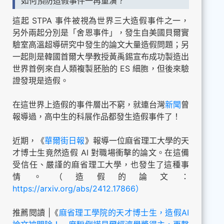
如何預防造假事件一再重演？
這起 STPA 事件被視為世界三大造假事件之一，
另外兩起分別是「舍恩事件」，發生自美國貝爾實
驗室高溫超導研究中發生的論文大量造假問題；另
一起則是韓國首爾大學教授黃禹錫宣布成功製造出
世界首例來自人類複製胚胎的 ES 細胞，但後來驗
證發現是造假。
在這世界上造假的事件層出不窮，就連台灣
新聞
曾
報導過，高中生的科展作品都發生造假事件了！
近期，《
華爾街日報
》報導一位麻省理工大學的天
才博士生竟然造假 AI 對職場衝擊的論文。在這備
受信任、嚴謹的麻省理工大學，也發生了這種事
情。（造假的論文：
https://arxiv.org/abs/2412.17866）
推薦閱讀 |《
麻省理工學院的天才博士生，造假AI