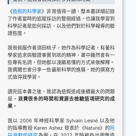
《
造假的科學家
》非常值得一讀，整本書詳細記錄
了作者當時的追蹤採訪的整個經過，也讓我學習到
科學記者是如何採訪，以及他們對於科學報導的驗
證態度。
我很佩服作者須田桃子，她作為科學記者，有著科
學家追求與驗證事實到底的精神，書中雖然會有一
些專有名詞，但她都以淺顯易懂的方式來做解釋。
我偶爾也會分享一些最新科學的進展，她的撰寫方
式值得我學習。
讀完這本書之後，我認為造假造成後續最大的問題
是，
浪費很多的時間和資源去檢驗這項研究的成
果
。
我以 2006 年神經科學家 Sylvain Lesné 以及他
的指導教授 Karen Ashez 發表於《Nature》的
阿
茲海默症研究
為例，在 2022 年時被指出圖像造