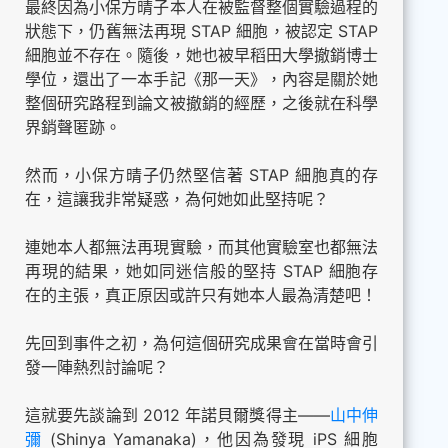
最終因為小保方晴子本人在被監督整個實驗過程的
狀態下，仍舊無法再現 STAP 細胞，被認定 STAP
細胞並不存在。隨後，她也被早稻田大學撤銷博士
學位，還出了一本手記《那一天》，內容是關於她
整個研究路程到論文被撤銷的經歷，之後就在科學
界銷聲匿跡。
然而，小保方晴子仍然堅信著 STAP 細胞真的存
在，這讓我非常疑惑，為何她如此堅持呢？
連她本人都無法再現實驗，而其他實驗室也都無法
再現的結果，她如同迷信般的堅持 STAP 細胞存
在的主張，真正原因或許只有她本人最為清楚吧！
先回到事件之初，為何這個研究成果會在當時會引
發一陣熱烈討論呢？
這就要先談論到 2012 年諾貝爾獎得主——
山中伸
彌
(Shinya Yamanaka)，他因為發現 iPS 細胞