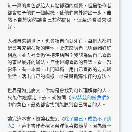
每一篇的角色都給人有點孤獨的感覺，但最後作者
都會給予他們一個契機，使他們向外跨出一步，雖
然不自於突然讓自己豁然開朗，但至少會越來越
好。
人獨自來到世上，也會獨自面對死亡。每個人都可
能會有感到孤獨的時候，要怎麼讓自己與孤獨好好
相處，並與社會仍保持連結呢？我認為做自己喜歡
的事是最好的辦法，無論是聽喜歡的音樂、看一部
影集、看一本書、出門逛街，用自己喜歡的方式過
生活，活出自己的模樣，才是與孤獨作伴的方法。
世界是如此廣大，你總是會找到可以理解你的人，
只能你繼續走下去。就如同《
52赫茲的鯨魚們
》
中的角色，最後都會找到能聽到自己聲音的人。
讀完這本書，還讓我想到《
除了自己，成為不了別
人
》，這本書作者稻垣榮洋很喜歡雜草，因為雜草