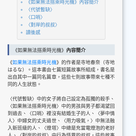
《如果無法搭乘時光機》內容簡介
〈代號暫缺〉
〈口哨〉
〈對岸的叔叔〉
讀後感
《如果無法搭乘時光機》
內容簡介
《
如果無法搭乘時光機
》的作者是寺地春奈（寺地
はるな）。這本書由七篇短篇故事所組成，書名是
出自其中一篇同名篇章，這些七則故事帶來七種不
同的人生狀態。
〈代號暫缺〉中的女子將自己設定為孤獨的殺手、
〈如果無法搭乘時光機〉中的男孩與男子都渴望回
到過去、〈口哨〉裡沒有結婚生子的人、〈夢中情
人〉中婦女的丈夫過世、〈用力吸氣，〉中無法融
入新班級的人、〈燈塔〉中總是充當電燈泡的老好
人、〈對岸的叔叔〉中行為怪異的叔叔，這些故事