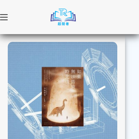
跳
至
主
要
內
容