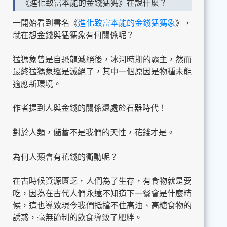
《進化致富本能的金錢猛獁》在說什麼？
一開始看到書名《
進化致富本能的金錢猛獁象
》，
就在想金錢與猛獁象有何關係呢？
猛獁象曾是自恐龍滅絕後，冰河時期的霸主，然而
最終猛獁象還是滅絕了，其中一個原因是物種未能
適應新環境。
作者提到人與金錢的關係還處於石器時代！
對於人類，儲蓄不是我們的天性，花錢才是。
為何人類會有花錢的衝動呢？
在古時候資源匱乏，人們為了生存，有食物就是要
吃，因為在古代人們永遠不知道下一餐會是什麼時
候，這也導致現今我們抵擋不住高油、高糖食物的
誘惑，毫無節制的飲食導致了肥胖。