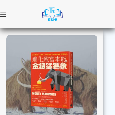
跳
至
主
要
內
容