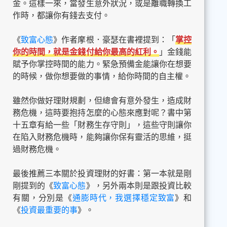
金。這樣一來，當發生意外狀況，或是離職轉換工
作時，都讓你有錢去支付。
《
致富心態
》作者摩根．豪瑟在書裡提到：「
掌控
你的時間，就是金錢付給你最高的紅利。
」金錢能
賦予你掌控時間的能力。緊急預備金能讓你在想要
的時候，做你想要做的事情，給你時間的自主權。
雖然你做好理財規劃，但總會有意外發生，造成財
務危機，這時要抱持怎麼的心態來應對呢？書中第
十五章有給一些「財務生存守則」，這些守則讓你
在陷入財務危機時，能夠讓你保有靈活的思維，挺
過財務危機。
最後推薦三本關於投資理財的好書：第一本就是剛
剛提到的《
致富心態
》，另外兩本則是跟投資比較
有關，分別是《
通膨時代，我選擇穩定致富
》和
《
投資最重要的事
》。