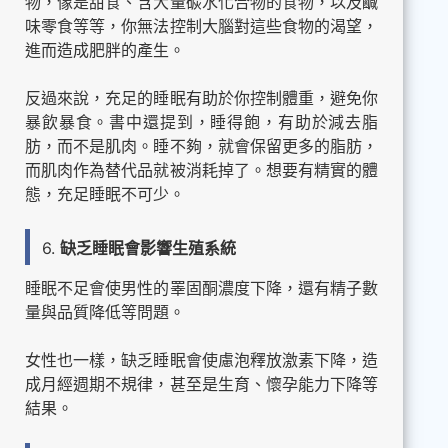
物，像是甜食、含大量碳水化合物的食物，以及鹹
味零食等等，你無法控制大腦對這些食物的渴望，
進而造成肥胖的產生。
反過來說，充足的睡眠有助於你控制體重，避免你
暴飲暴食。書中還提到，睡得飽，有助於減去脂
肪，而不是肌肉。睡不夠，就會保留更多的脂肪，
而肌肉作為替代品就被消耗掉了。想要有精實的體
態，充足睡眠不可少。
6.
缺乏睡眠會影響生殖系統
睡眠不足會使男性的睪固酮濃度下降，還有精子數
量與品質降低等問題。
女性也一樣，缺乏睡眠會使慮泡釋放激素下降，造
成月經週期不規律，甚至是生育、懷孕能力下降等
結果。