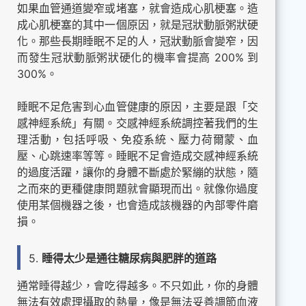
如果血管通道變窄或堵塞，就會造成心肌梗塞。造
成心肌梗塞的其中一個原因，就是冠狀動脈粥狀硬
化。那些長期睡眠不足的人，冠狀動脈會變窄，因
而發生冠狀動脈粥狀硬化的機率會提高 200% 到
300%。
睡眠不足危害到心血管健康的原因，主要是跟「交
感神經系統」有關。交感神經系統調控著我們的生
理活動，包括呼吸、免疫系統、壓力荷爾蒙、血
壓、心跳速率等等。睡眠不足會造成交感神經系統
的過度活躍，讓你的身體不斷處於緊繃的狀態，隨
之而來的更種健康問題就會顯現而出。就像你過度
使用某個機器之後，也會造成該機器的內部零件磨
損。
5.
睡得太少是通往糖尿病與肥胖的道路
通常睡得越少，會吃得越多。不只如此，你的身體
無法有效處理攝取的熱量，像是無法妥善調節血液