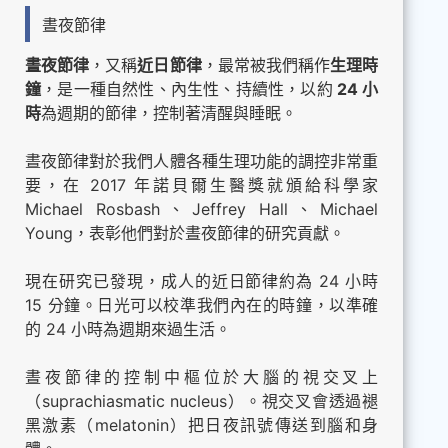
晝夜節律
晝夜節律
，又稱
近日節律
，最常被我們稱作
生理時
鐘
，是一種自然性、內生性、持續性，以約
24 小
時
為週期的節律，控制著清醒與睡眠。
晝夜節律對於我們人體各種生理功能的調控非常重
要，在 2017 年諾貝爾生醫獎就頒給科學家
Michael Rosbash、Jeffrey Hall、Michael
Young，表彰他們對於晝夜節律的研究貢獻。
現在研究已發現，成人的近日節律約為 24 小時
15 分鐘。日光可以校準我們內在的時鐘，以準確
的 24 小時為週期來過生活。
晝夜節律的控制中樞位於大腦的視交叉上
（suprachiasmatic nucleus）。視交叉會透過褪
黑激素（melatonin）把日夜訊號傳送到腦和身