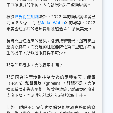
中血糖濃度的平衡，因而發展出第二型糖尿病。
根據
世界衛生組織
統計，2022 年的糖尿病患者已
高達 8.3 億。而《
MarketWatch
》的報導，2022
年美國糖尿病的治療費用就超過 4 千多億美元。
長時間血糖過高的結果，會造成腎衰竭，還有高血
壓與心臟病。而充足的睡眠能降低第二型糖尿病發
生的機率，所以睡眠真得不可少。
那為何睡得少，會吃得更多呢？
那是因為這牽涉到控制食慾的兩種激素：
瘦素
（leptin）和
飢餓肽
（ghrelin）。睡眠不足，會使
這兩種激素失去平衡，導致釋放飽足感訊號的瘦素
濃度下降，而刺激飢餓感的飢餓肽濃度上升。
此外，睡眠不足會使你更偏好能獲取高熱量的食