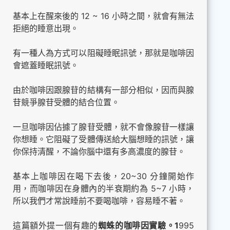
基本上在醒來後的 12 ~ 16 小時之間，就會有無法
拒絕的睡意出現。
有一種人為方式可以阻礙睡眠訊號，那就是咖啡因
會遮蓋睡眠訊號。
由於咖啡因跟腺苷的結構有一部分相似，因而與腺
苷競爭腺苷受體的結合位置。
一旦咖啡因佔據了腺苷受體，就不會像腺苷一樣讓
你想睡。它阻礙了受體傳送給大腦想睡的訊號，讓
你保持清醒，不論你腦中還有多高濃度的腺苷。
基本上咖啡因在喝下去後，20~30 分鐘開始作
用，而咖啡因在身體內的半衰期約為 5~7 小時，
所以我們才常說睡前不要喝咖啡，容易睡不著。
這篇額外提一個有趣的
蜘蛛的咖啡因實驗。1
995