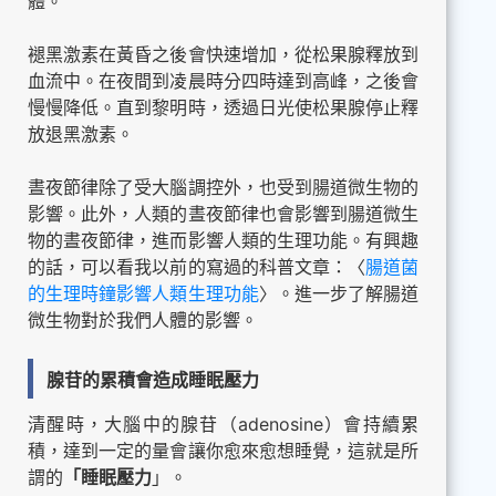
體。
褪黑激素在黃昏之後會快速增加，從松果腺釋放到
血流中。在夜間到凌晨時分四時達到高峰，之後會
慢慢降低。直到黎明時，透過日光使松果腺停止釋
放退黑激素。
晝夜節律除了受大腦調控外，也受到腸道微生物的
影響。此外，人類的晝夜節律也會影響到腸道微生
物的晝夜節律，進而影響人類的生理功能。有興趣
的話，可以看我以前的寫過的科普文章：〈
腸道菌
的生理時鐘影響人類生理功能
〉。進一步了解腸道
微生物對於我們人體的影響。
腺苷的累積會造成睡眠壓力
清醒時，大腦中的腺苷（adenosine）會持續累
積，達到一定的量會讓你愈來愈想睡覺，這就是所
謂的
「睡眠壓力
」。