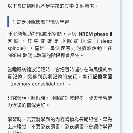
以下會提到睡眠不足帶來的其中 8 個壞處。
1. 缺乏睡眠影響記憶與學習
睡眠能幫助記憶騰出空間，這與
NREM phase II
有關，其中關鍵是睡眠紡錘波（sleep
spindle），這是一串快速有力的腦波活動，在
NREM 較淺或較深的階段都會產生。
當睡眠紡錘波活躍時，會把暫時儲存在海馬迴的事
實記憶，搬移到長期記憶的皮質，進行
記憶鞏固
（memory consolidation）。
研究發現，睡眠時，睡眠紡錘波越多，隔天學習能
力恢復的情況更好。
學習時，若要將學到的內容轉換為長期記憶，早點
上床睡覺，不要熬夜讀書。熬夜讀書不會讓你學得