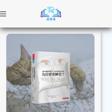
跳
至
主
要
內
容